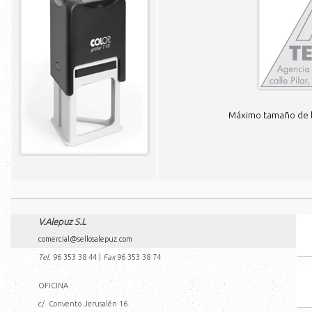
Máximo tamaño de l
V.Alepuz S.L
comercial@sellosalepuz.com
Tel.
96 353 38 44
|
Fax
96 353 38 74
OFICINA
c/. Convento Jerusalén 16